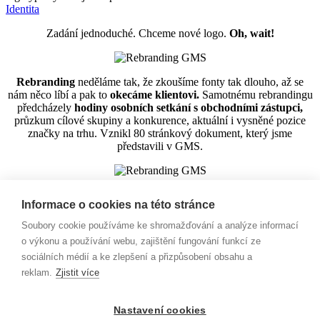
Identita
Zadání jednoduché. Chceme nové logo.
Oh, wait!
Rebranding
neděláme tak, že zkoušíme fonty tak dlouho, až se
nám něco líbí a pak to
okecáme klientovi.
Samotnému rebrandingu
předcházely
hodiny osobních setkání s obchodními zástupci,
průzkum cílové skupiny a konkurence, aktuální i vysněné pozice
značky na trhu. Vznikl 80 stránkový dokument, který jsme
představili v GMS.
Na naše doporučení
společnost změnila jméno na GMS Hadice,
Informace o cookies na této stránce
aby její název lépe vypovídal o službách, které nabízí. Přidali jsme
claim "KVALITA SKLADEM", který odkazuje nejen na kvalitní
Soubory cookie používáme ke shromažďování a analýze informací
služby a produkty, ale zároveň říká zákazníkům, že GMS je velká
o výkonu a používání webu, zajištění fungování funkcí ze
společnost na kterou je spolehnutí, zejména v krizových situacích.
sociálních médií a ke zlepšení a přizpůsobení obsahu a
Skladem. Nečekáte.
reklam.
Zjistit více
Pojďte do toho s námi
Jdete do toho s námi?
Nastavení cookies