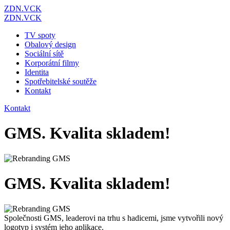
ZDN.VCK
ZDN.VCK
TV spoty
Obalový design
Sociální sítě
Korporátní filmy
Identita
Spotřebitelské soutěže
Kontakt
Kontakt
GMS. Kvalita skladem!
GMS. Kvalita skladem!
Společnosti GMS, leaderovi na trhu s hadicemi, jsme vytvořili nový
logotyp i systém jeho aplikace.